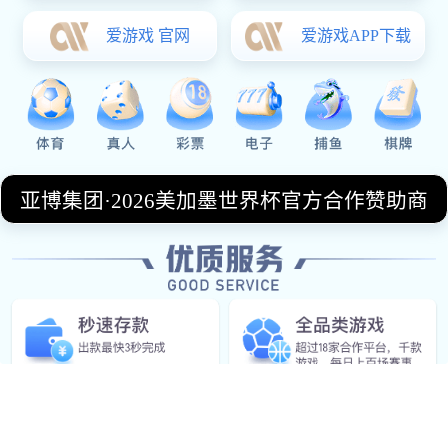
2026-02-14
阿瓦雷兹对决拉拉技术流与力量派巅峰较量回顾与争
议历史意义评析
文章摘要：阿瓦雷兹与拉拉的对决，被视为现代拳击史
上技术流与力量派正面碰撞的经典样本。这场比赛不仅
是一场胜负之争，更是两种拳击哲学的集中展示：一方
以精密的步伐、距离控制与防守反击见长，另一方则凭
借强大的...
阅读